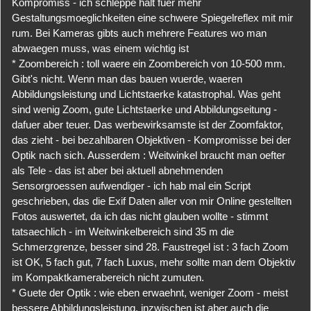
Kompromiss - ich schleppe halt fuer mehr
Gestaltungsmoeglichkeiten eine schwere Spiegelreflex mit mir
rum. Bei Kameras gibts auch mehrere Features wo man
abwaegen muss, was einem wichtig ist
* Zoombereich : toll waere ein Zoombereich von 10-500 mm.
Gibt's nicht. Wenn man das bauen wuerde, waeren
Abbildungsleistung und Lichtstaerke katastrophal. Was geht
sind wenig Zoom, gute Lichtstaerke und Abbildungseitung -
dafuer aber teuer. Das werbewirksamste ist der Zoomfaktor,
das zieht - bei bezahlbaren Objektiven - Kompromisse bei der
Optik nach sich. Ausserdem : Weitwinkel braucht man oefter
als Tele - das ist aber bei aktuell abnehmenden
Sensorgroessen aufwendiger - ich hab mal ein Script
geschrieben, das die Exif Daten aller von mir Online gestellten
Fotos auswertet, da ich das nicht glauben wollte - stimmt
tatsaechlich - im Weitwinkelbereich sind 35 m die
Schmerzgrenze, besser sind 28. Faustregel ist : 3 fach Zoom
ist OK, 5 fach gut, 7 fach Luxus, mehr sollte man dem Objektiv
im Kompaktkamerabereich nicht zumuten.
* Guete der Optik : wie eben erwaehnt, weniger Zoom - meist
bessere Abbildungsleistung, inzwischen ist aber auch die