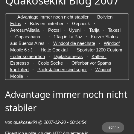
Quakosekiki Blog 2007
·
Advantage immer noch nicht stabiler
·
Bolivien
Fotos
· Bolivien hinterher · Gepaeck ·
Aerosur/Alitalia · Potosi · Uyuni · Tarija · Takesi
· Copacabana ... · 1Tag in La Paz · Kurzer Status
aus Buenos Aires ·
Windoof die naechste
·
Windoof
Mobile 6 :-(
·
Hotte Cocktail
·
Sportster 1200 Custom
- oder so aehnlich
·
Digitalkameras
·
Kaffee :
Espresso
·
Coole Socke
·
Offenbar vor Spams
kapituliert
·
Packstationen sind super
·
Windoof
Mobile
·
Advantage immer noch nicht
stabiler
von quakosekiki @ 2007-12-20 - 00:14:54
Technik
Eigentlich wollte ich den HTC Advantage in