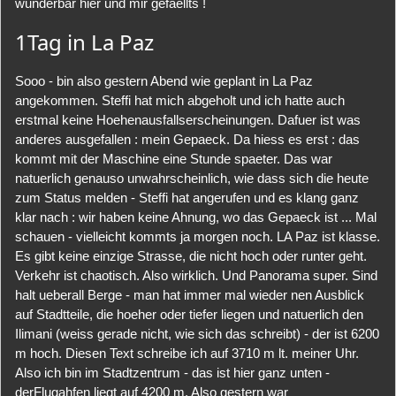
wunderbar hier und mir gefaellts !
1Tag in La Paz
Sooo - bin also gestern Abend wie geplant in La Paz
angekommen. Steffi hat mich abgeholt und ich hatte auch
erstmal keine Hoehenausfallserscheinungen. Dafuer ist was
anderes ausgefallen : mein Gepaeck. Da hiess es erst : das
kommt mit der Maschine eine Stunde spaeter. Das war
natuerlich genauso unwahrscheinlich, wie dass sich die heute
zum Status melden - Steffi hat angerufen und es klang ganz
klar nach : wir haben keine Ahnung, wo das Gepaeck ist ... Mal
schauen - vielleicht kommts ja morgen noch. LA Paz ist klasse.
Es gibt keine einzige Strasse, die nicht hoch oder runter geht.
Verkehr ist chaotisch. Also wirklich. Und Panorama super. Sind
halt ueberall Berge - man hat immer mal wieder nen Ausblick
auf Stadtteile, die hoeher oder tiefer liegen und natuerlich den
Ilimani (weiss gerade nicht, wie sich das schreibt) - der ist 6200
m hoch. Diesen Text schreibe ich auf 3710 m lt. meiner Uhr.
Also ich bin im Stadtzentrum - das ist hier ganz unten -
derFlugahfen liegt auf 4200 m. Also gestern war