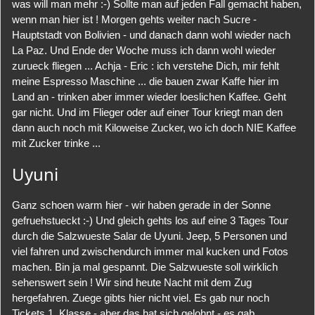
was will man mehr :-) Sollte man auf jeden Fall gemacht haben,
wenn man hier ist ! Morgen gehts weiter nach Sucre -
Hauptstadt von Bolivien - und danach dann wohl wieder nach
La Paz. Und Ende der Woche muss ich dann wohl wieder
zurueck fliegen ... Achja - Eric : ich verstehe Dich, mir fehlt
meine Espresso Maschine ... die bauen zwar Kaffe hier im
Land an - trinken aber immer wieder loeslichen Kaffee. Geht
gar nicht. Und im Flieger oder auf einer Tour kriegt man den
dann auch noch mit Kiloweise Zucker, wo ich doch NIE Kaffee
mit Zucker trinke ...
Uyuni
Ganz schoen warm hier - wir haben gerade in der Sonne
gefruehstueckt :-) Und gleich gehts los auf eine 3 Tages Tour
durch die Salzwueste Salar de Uyuni. Jeep, 5 Personen und
viel fahren und zwischendurch immer mal kucken und Fotos
machen. Bin ja mal gespannt. Die Salzwueste soll wirklich
sehenswert sein ! Wir sind heute Nacht mit dem Zug
hergefahren. Zuege gibts hier nicht viel. Es gab nur noch
Tickets 1. Klasse - aber das hat sich gelohnt - es gab