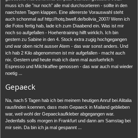
muss ich die "nur noch" alle mal durchsortieren - sollte in den
naechsten Tagen klappen. Eine allererste Vorauswahl steht
auch schonmal auf http://hotq.bwelf.de/bolivia_2007/ Wenn ich
die Fotos fertig hab, lade ich zum Diaabend ein. Was ist mir
noch so aufgefallen - Hoehentraining hilft wirklich. Ich bin
gestern zu Sabine in den 4. Stock extra zugig hochgegangen
und war oben nicht ausser Atem - das war sonst anders. Und
ich hab 2 Kilo abgenommen ist mir aufgefallen - macht auch
nix. Gestern und heute mab ich dann mal ausfuehrlich
Espresso und Milchkaffee genossen - das war auch mal wieder
noetig ...
Gepaeck
Na, nach 5 Tagen hab ich bei meinem heutigen Anruf bei Alitalia
rausfinden koennen, dass mein Gepaeck in Mailand geblieben
war, weil wohl der Gepaeckaufkleber abgegangen war.
Jedenfalls solls morgen in Frankfurt und dann am Samstag bei
mir sein. Da bin ich ja mal gespannt ...