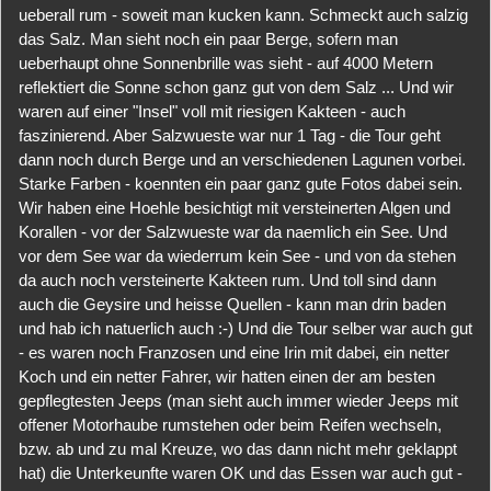
ueberall rum - soweit man kucken kann. Schmeckt auch salzig
das Salz. Man sieht noch ein paar Berge, sofern man
ueberhaupt ohne Sonnenbrille was sieht - auf 4000 Metern
reflektiert die Sonne schon ganz gut von dem Salz ... Und wir
waren auf einer "Insel" voll mit riesigen Kakteen - auch
faszinierend. Aber Salzwueste war nur 1 Tag - die Tour geht
dann noch durch Berge und an verschiedenen Lagunen vorbei.
Starke Farben - koennten ein paar ganz gute Fotos dabei sein.
Wir haben eine Hoehle besichtigt mit versteinerten Algen und
Korallen - vor der Salzwueste war da naemlich ein See. Und
vor dem See war da wiederrum kein See - und von da stehen
da auch noch versteinerte Kakteen rum. Und toll sind dann
auch die Geysire und heisse Quellen - kann man drin baden
und hab ich natuerlich auch :-) Und die Tour selber war auch gut
- es waren noch Franzosen und eine Irin mit dabei, ein netter
Koch und ein netter Fahrer, wir hatten einen der am besten
gepflegtesten Jeeps (man sieht auch immer wieder Jeeps mit
offener Motorhaube rumstehen oder beim Reifen wechseln,
bzw. ab und zu mal Kreuze, wo das dann nicht mehr geklappt
hat) die Unterkeunfte waren OK und das Essen war auch gut -