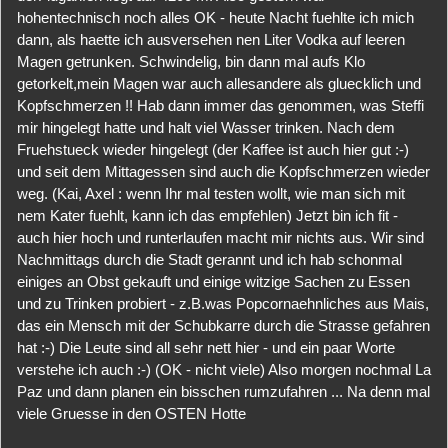
hohentechnisch noch alles OK - heute Nacht fuehlte ich mich
dann, als haette ich ausversehen nen Liter Vodka auf leeren
Magen getrunken. Schwindelig, bin dann mal aufs Klo
getorkelt,mein Magen war auch allesandere als gluecklich und
Kopfschmerzen !! Hab dann immer das genommen, was Steffi
mir hingelegt hatte und halt viel Wasser trinken. Nach dem
Fruehstueck wieder hingelegt (der Kaffee ist auch hier gut :-)
und seit dem Mittagessen sind auch die Kopfschmerzen wieder
weg. (Kai, Axel : wenn Ihr mal testen wollt, wie man sich mit
nem Kater fuehlt, kann ich das empfehlen) Jetzt bin ich fit -
auch hier hoch und runterlaufen macht mir nichts aus. Wir sind
Nachmittags durch die Stadt gerannt und ich hab schonmal
einiges an Obst gekauft und einige witzige Sachen zu Essen
und zu Trinken probiert - z.B.was Popcornaehnliches aus Mais,
das ein Mensch mit der Schubkarre durch die Strasse gefahren
hat :-) Die Leute sind all sehr nett hier - und ein paar Worte
verstehe ich auch :-) (OK - nicht viele) Also morgen nochmal La
Paz und dann planen ein bisschen rumzufahren ... Na denn mal
viele Gruesse in den OSTEN Hotte