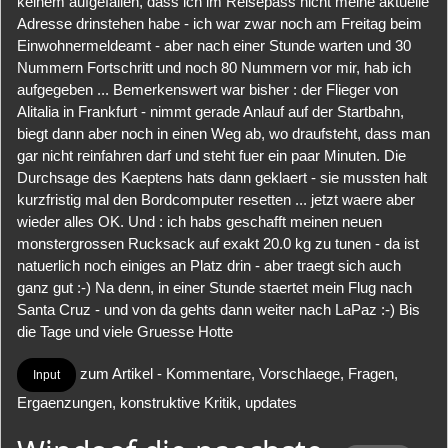
keinem aufgefallen, dass ich im Reisepass nicht meine aktuelle
Adresse drinstehen habe - ich war zwar noch am Freitag beim
Einwohnermeldeamt - aber nach einer Stunde warten und 30
Nummern Fortschritt und noch 80 Nummern vor mir, hab ich
aufgegeben ... Bemerkenswert war bisher : der Flieger von
Alitalia in Frankfurt - nimmt gerade Anlauf auf der Startbahn,
biegt dann aber noch in einen Weg ab, wo draufsteht, dass man
gar nicht reinfahren darf und steht fuer ein paar Minuten. Die
Durchsage des Kaeptens hats dann geklaert - sie mussten halt
kurzfristig mal den Bordcomputer resetten ... jetzt waere aber
wieder alles OK. Und : ich habs geschafft meinen neuen
monstergrossen Rucksack auf exakt 20.0 kg zu tunen - da ist
natuerlich noch einiges an Platz drin - aber traegt sich auch
ganz gut :-) Na denn, in einer Stunde staertet mein Flug nach
Santa Cruz - und von da gehts dann weiter nach LaPaz :-) Bis
die Tage und viele Gruesse Hotte
zum Artikel - Kommentare, Vorschlaege, Fragen,
Input
Ergaenzungen, konstruktive Kritik, updates