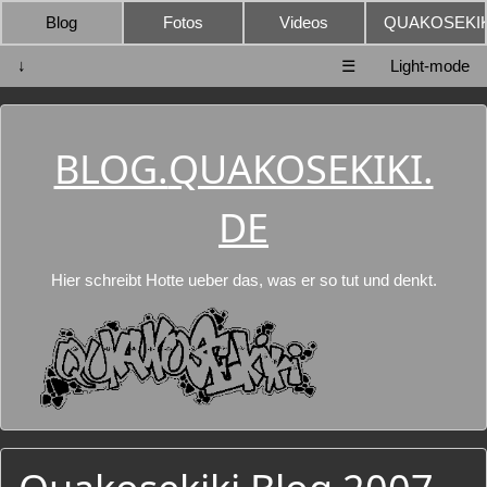
Blog
Fotos
Videos
QUAKOSEKIK
↓
☰
Light-mode
BLOG.
QUAKOSEKIKI.
DE
Hier schreibt Hotte ueber das, was er so tut und denkt.