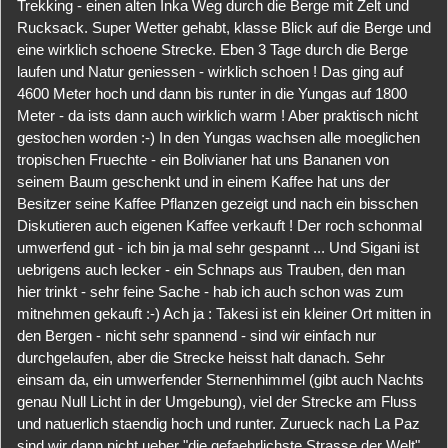
Trekking - einen alten Inka Weg durch die Berge mit Zelt und
Rucksack. Super Wetter gehabt, klasse Blick auf die Berge und
eine wirklich schoene Strecke. Eben 3 Tage durch die Berge
laufen und Natur geniessen - wirklich schoen ! Das ging auf
4600 Meter hoch und dann bis runter in die Yungas auf 1800
Meter - da ists dann auch wirklich warm ! Aber praktisch nicht
gestochen worden :-) In den Yungas wachsen alle moeglichen
tropischen Fruechte - ein Bolivianer hat uns Bananen von
seinem Baum geschenkt und in einem Kaffee hat uns der
Besitzer seine Kaffee Pflanzen gezeigt und nach ein bisschen
Diskutieren auch eigenen Kaffee verkauft ! Der roch schonmal
umwerfend gut - ich bin ja mal sehr gespannt ... Und Sigani ist
uebrigens auch lecker - ein Schnaps aus Trauben, den man
hier trinkt - sehr feine Sache - hab ich auch schon was zum
mitnehmen gekauft :-) Ach ja : Takesi ist ein kleiner Ort mitten in
den Bergen - nicht sehr spannend - sind wir einfach nur
durchgelaufen, aber die Strecke heisst halt danach. Sehr
einsam da, ein umwerfender Sternenhimmel (gibt auch Nachts
genau Null Licht in der Umgebung), viel der Strecke am Fluss
und natuerlich staendig hoch und runter. Zurueck nach La Paz
sind wir dann nicht ueber "die gefaehrlichste Strasse der Welt",