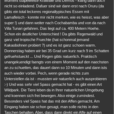
Moment stapelweise Krawalle und Demos - klang dann doch
nicht so einladend. Dafuer sind wir dann erst nach Oruru (da
gibts ein total leckeres regionaltypisches Essen mit
Lamafleisch - konnte mir nicht merken, wie es heisst, was aber
super !) und dann weiter nach Cochabamba und von da nach
Villa Tunari gefahren. Das liegt auf ca. 400 Metern Hoehe.
Schon ein deutlicher Unterschied ! Da gibts Regenwald und
ganz viel tropische Fruechte (hat schonmal jemand
Kakaobohnen probiert ?) und es ist ganz schoen warm.
Donnerstag haben wir bei 35 Grad um kurz nach 9 im Schatten
gefruehstueckt ... Und Regen gibts natuerlich. Praktisch
unangekuendigt faengts von einem Moment auf den naechsten
an zu schuetten, das dauert dann so 10 Minuten und dann ists
auch wieder vorbei. Pech, wenn gerade nichts zum
Unterstellen da ist - mussten wir natuerlich auch ausprobieren
:-) Und was sehr viel Spass gemacht hat - es gibt einen Art
Wildpark. Die Tiere leben da in Ihrer natuerlichen Umgebung
und koennen sich frei bewegen. Also einige zumindest.
Besonders viel Spass hat das mit den Affen gemacht. Am
Eingang haben sie schon gesagt, man solle nichts in den
Taschen behalten. Aber, dass dann direkt ein Affe auf einen